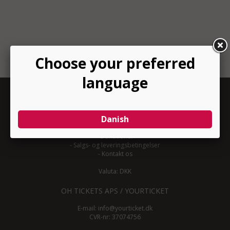
INFORMATION
-
Om YourTicket
-
Bliv arrangør
-
Arrangør login
-
Donationer
-
Salgs- og leveringsbetingelser
-
Kontakt os
Valuta: DKK
OH TICKETS APS / YOURTICKET
E-mail:
info@yourticket.dk
CVR-nr: 37074756