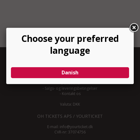
INFORMATION
-
Om YourTicket
-
Bliv arrangør
-
Arrangør login
-
Donationer
-
Salgs- og leveringsbetingelser
-
Kontakt os
Valuta: DKK
OH TICKETS APS / YOURTICKET
E-mail:
info@yourticket.dk
CVR-nr: 37074756