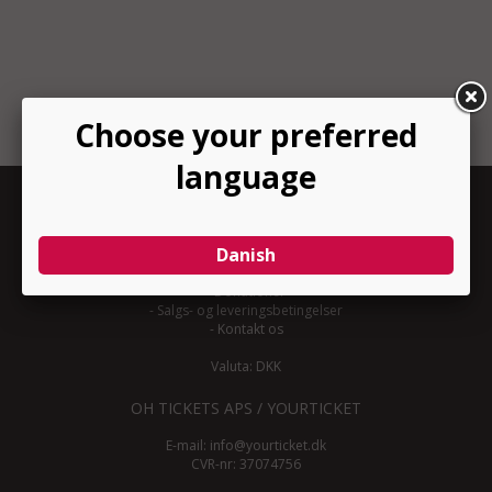
INFORMATION
-
Om YourTicket
-
Bliv arrangør
-
Arrangør login
-
Donationer
-
Salgs- og leveringsbetingelser
-
Kontakt os
Valuta: DKK
OH TICKETS APS / YOURTICKET
E-mail:
info@yourticket.dk
CVR-nr: 37074756