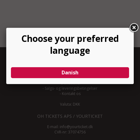
INFORMATION
-
Om YourTicket
-
Bliv arrangør
-
Arrangør login
-
Donationer
-
Salgs- og leveringsbetingelser
-
Kontakt os
Valuta: DKK
OH TICKETS APS / YOURTICKET
E-mail:
info@yourticket.dk
CVR-nr: 37074756