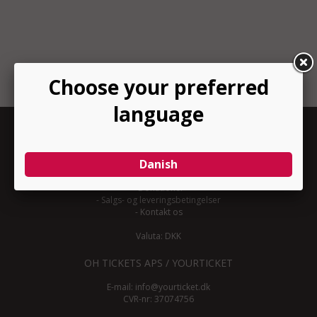
INFORMATION
-
Om YourTicket
-
Bliv arrangør
-
Arrangør login
-
Donationer
-
Salgs- og leveringsbetingelser
-
Kontakt os
Valuta: DKK
OH TICKETS APS / YOURTICKET
E-mail:
info@yourticket.dk
CVR-nr: 37074756