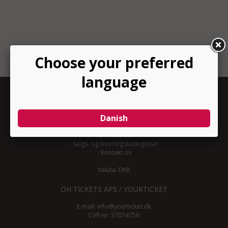
INFORMATION
-
Om YourTicket
-
Bliv arrangør
-
Arrangør login
-
Donationer
-
Salgs- og leveringsbetingelser
-
Kontakt os
Valuta: DKK
OH TICKETS APS / YOURTICKET
E-mail:
info@yourticket.dk
CVR-nr: 37074756