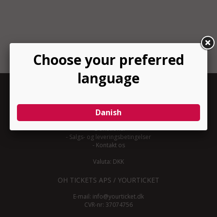
INFORMATION
-
Om YourTicket
-
Bliv arrangør
-
Arrangør login
-
Donationer
-
Salgs- og leveringsbetingelser
-
Kontakt os
Valuta: DKK
OH TICKETS APS / YOURTICKET
E-mail:
info@yourticket.dk
CVR-nr: 37074756