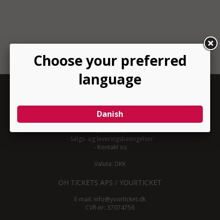
INFORMATION
-
Om YourTicket
-
Bliv arrangør
-
Arrangør login
-
Donationer
-
Salgs- og leveringsbetingelser
-
Kontakt os
Valuta: DKK
OH TICKETS APS / YOURTICKET
E-mail:
info@yourticket.dk
CVR-nr: 37074756