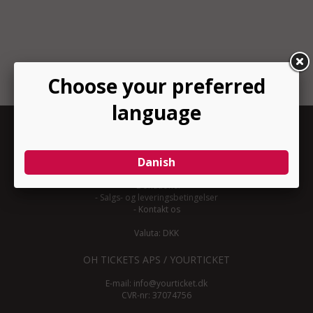
INFORMATION
-
Om YourTicket
-
Bliv arrangør
-
Arrangør login
-
Donationer
-
Salgs- og leveringsbetingelser
-
Kontakt os
Valuta: DKK
OH TICKETS APS / YOURTICKET
E-mail:
info@yourticket.dk
CVR-nr: 37074756