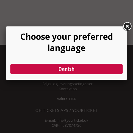
INFORMATION
-
Om YourTicket
-
Bliv arrangør
-
Arrangør login
-
Donationer
-
Salgs- og leveringsbetingelser
-
Kontakt os
Valuta: DKK
OH TICKETS APS / YOURTICKET
E-mail:
info@yourticket.dk
CVR-nr: 37074756