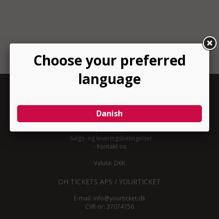
INFORMATION
-
Om YourTicket
-
Bliv arrangør
-
Arrangør login
-
Donationer
-
Salgs- og leveringsbetingelser
-
Kontakt os
Valuta: DKK
OH TICKETS APS / YOURTICKET
E-mail:
info@yourticket.dk
CVR-nr: 37074756