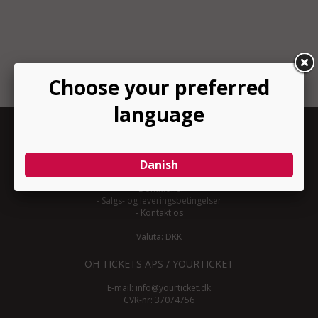
INFORMATION
-
Om YourTicket
-
Bliv arrangør
-
Arrangør login
-
Donationer
-
Salgs- og leveringsbetingelser
-
Kontakt os
Valuta: DKK
OH TICKETS APS / YOURTICKET
E-mail:
info@yourticket.dk
CVR-nr: 37074756