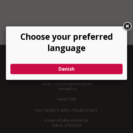
INFORMATION
-
Om YourTicket
-
Bliv arrangør
-
Arrangør login
-
Donationer
-
Salgs- og leveringsbetingelser
-
Kontakt os
Valuta: DKK
OH TICKETS APS / YOURTICKET
E-mail:
info@yourticket.dk
CVR-nr: 37074756