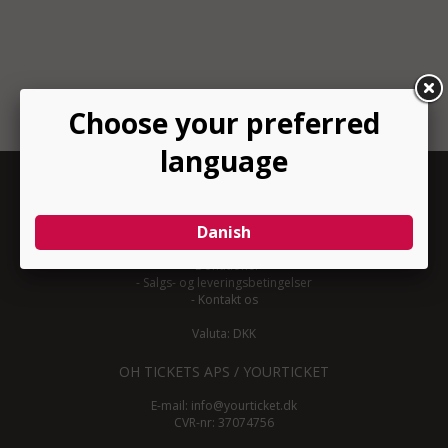
INFORMATION
-
Om YourTicket
-
Bliv arrangør
-
Arrangør login
-
Donationer
-
Salgs- og leveringsbetingelser
-
Kontakt os
Valuta: DKK
OH TICKETS APS / YOURTICKET
E-mail:
info@yourticket.dk
CVR-nr: 37074756