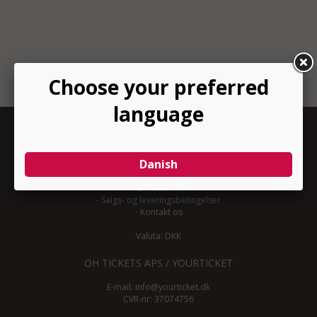
INFORMATION
-
Om YourTicket
-
Bliv arrangør
-
Arrangør login
-
Donationer
-
Salgs- og leveringsbetingelser
-
Kontakt os
Valuta: DKK
OH TICKETS APS / YOURTICKET
E-mail:
info@yourticket.dk
CVR-nr: 37074756