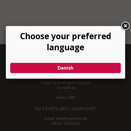
INFORMATION
-
Om YourTicket
-
Bliv arrangør
-
Arrangør login
-
Donationer
-
Salgs- og leveringsbetingelser
-
Kontakt os
Valuta: DKK
OH TICKETS APS / YOURTICKET
E-mail:
info@yourticket.dk
CVR-nr: 37074756