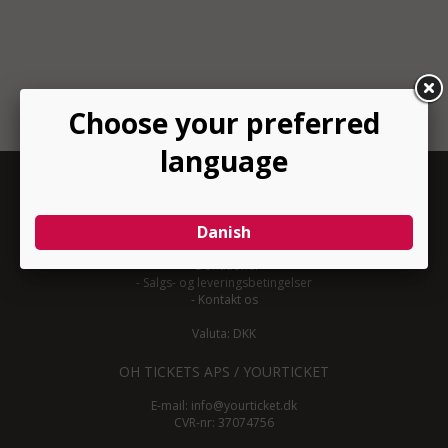
INFORMATION
-
Om YourTicket
-
Bliv arrangør
-
Arrangør login
-
Donationer
-
Salgs- og leveringsbetingelser
-
Kontakt os
Valuta: DKK
OH TICKETS APS / YOURTICKET
E-mail:
info@yourticket.dk
CVR-nr: 37074756