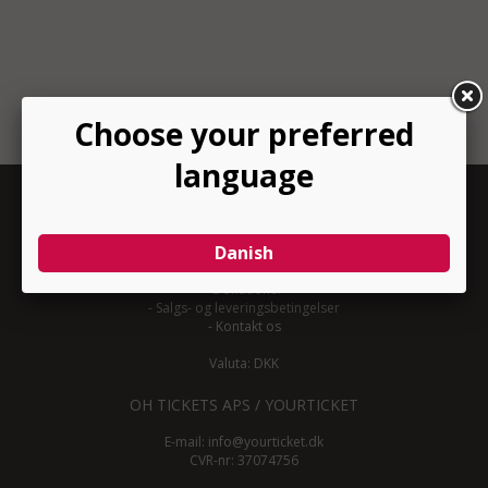
INFORMATION
-
Om YourTicket
-
Bliv arrangør
-
Arrangør login
-
Donationer
-
Salgs- og leveringsbetingelser
-
Kontakt os
Valuta: DKK
OH TICKETS APS / YOURTICKET
E-mail:
info@yourticket.dk
CVR-nr: 37074756