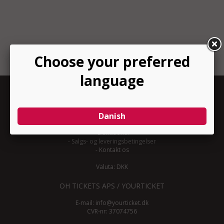
INFORMATION
-
Om YourTicket
-
Bliv arrangør
-
Arrangør login
-
Donationer
-
Salgs- og leveringsbetingelser
-
Kontakt os
Valuta: DKK
OH TICKETS APS / YOURTICKET
E-mail:
info@yourticket.dk
CVR-nr: 37074756