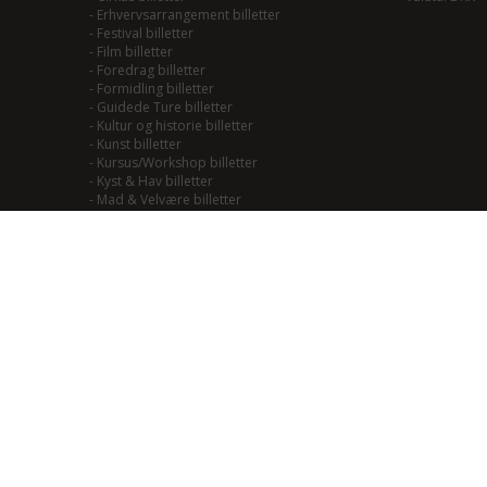
-
Erhvervsarrangement billetter
-
Festival billetter
-
Film billetter
-
Foredrag billetter
-
Formidling billetter
-
Guidede Ture billetter
-
Kultur og historie billetter
-
Kunst billetter
-
Kursus/Workshop billetter
-
Kyst & Hav billetter
-
Mad & Velvære billetter
-
Mainstream/Swing billetter
-
Musical billetter
-
Kulturhistorie billetter
-
Naturoplevelser billetter
-
Natur til Lands billetter
-
Teater billetter
-
Outdoor billetter
-
Performance billetter
-
Rock/Pop/Jazz billetter
-
Smagning billetter
-
Smag på Fjordlandet billetter
-
Smag på vadehavet billetter
-
Soul/Funk/Blues billetter
-
Sport billetter
-
Traditional billetter