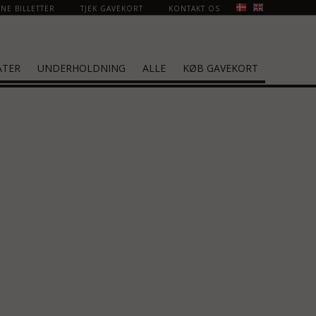
NE BILLETTER
TJEK GAVEKORT
KONTAKT OS
ATER
UNDERHOLDNING
ALLE
KØB GAVEKORT