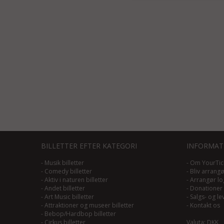
BILLETTER EFTER KATEGORI
INFORMAT
-
Musik billetter
-
Om YourTic
-
Comedy billetter
-
Bliv arrang
-
Aktiv i naturen billetter
-
Arrangør lo
-
Andet billetter
-
Donationer
-
Art Music billetter
-
Salgs- og le
-
Attraktioner og museer billetter
-
Kontakt os
-
Bebop/Hardbop billetter
-
Cirkus billetter
Valuta: DKK