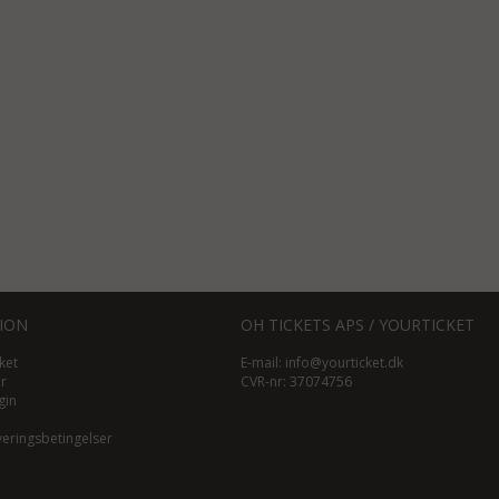
ION
OH TICKETS APS / YOURTICKET
ket
E-mail:
info@yourticket.dk
ør
CVR-nr: 37074756
gin
veringsbetingelser