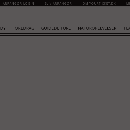
ARRANGØR LOGIN
BLIV ARRANGØR
OM YOURTICKET.DK
MI
DY
FOREDRAG
GUIDEDE TURE
NATUROPLEVELSER
TE