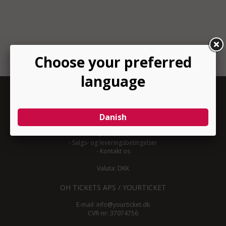
INFORMATION
-
Om YourTicket
-
Bliv arrangør
-
Arrangør login
-
Donationer
-
Salgs- og leveringsbetingelser
-
Kontakt os
Valuta: DKK
OH TICKETS APS / YOURTICKET
E-mail:
info@yourticket.dk
CVR-nr: 37074756