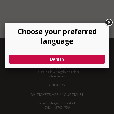
INFORMATION
-
Om YourTicket
-
Bliv arrangør
-
Arrangør login
-
Donationer
-
Salgs- og leveringsbetingelser
-
Kontakt os
Valuta: DKK
OH TICKETS APS / YOURTICKET
E-mail:
info@yourticket.dk
CVR-nr: 37074756