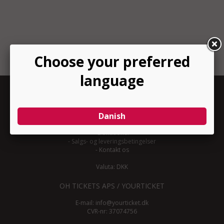
INFORMATION
-
Om YourTicket
-
Bliv arrangør
-
Arrangør login
-
Donationer
-
Salgs- og leveringsbetingelser
-
Kontakt os
Valuta: DKK
OH TICKETS APS / YOURTICKET
E-mail:
info@yourticket.dk
CVR-nr: 37074756