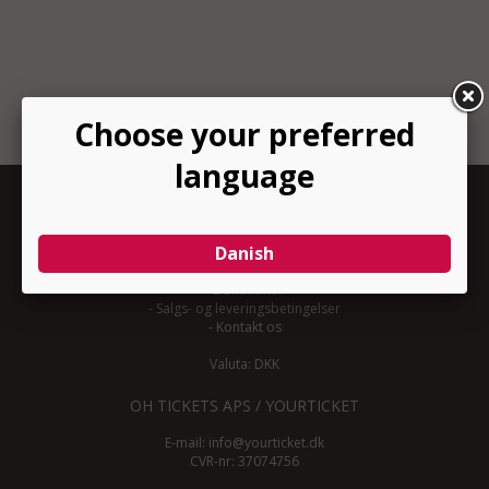
INFORMATION
-
Om YourTicket
-
Bliv arrangør
-
Arrangør login
-
Donationer
-
Salgs- og leveringsbetingelser
-
Kontakt os
Valuta: DKK
OH TICKETS APS / YOURTICKET
E-mail:
info@yourticket.dk
CVR-nr: 37074756