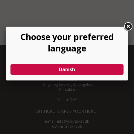
INFORMATION
-
Om YourTicket
-
Bliv arrangør
-
Arrangør login
-
Donationer
-
Salgs- og leveringsbetingelser
-
Kontakt os
Valuta: DKK
OH TICKETS APS / YOURTICKET
E-mail:
info@yourticket.dk
CVR-nr: 37074756