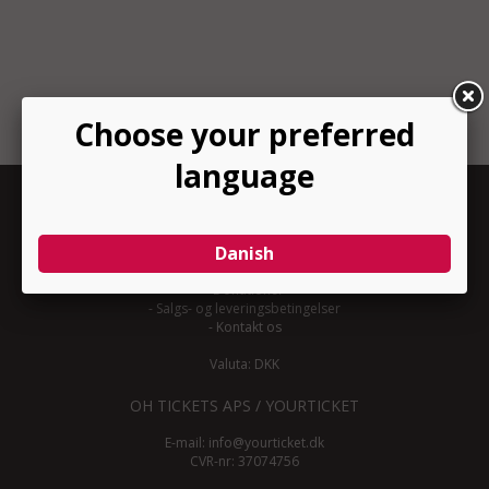
INFORMATION
-
Om YourTicket
-
Bliv arrangør
-
Arrangør login
-
Donationer
-
Salgs- og leveringsbetingelser
-
Kontakt os
Valuta: DKK
OH TICKETS APS / YOURTICKET
E-mail:
info@yourticket.dk
CVR-nr: 37074756