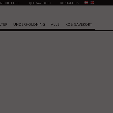
NE BILLETTER
TJEK GAVEKORT
KONTAKT OS
ATER
UNDERHOLDNING
ALLE
KØB GAVEKORT