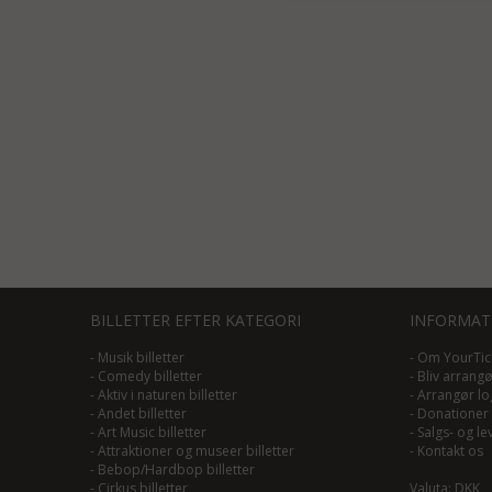
BILLETTER EFTER KATEGORI
INFORMAT
-
Musik billetter
-
Om YourTic
-
Comedy billetter
-
Bliv arrang
-
Aktiv i naturen billetter
-
Arrangør lo
-
Andet billetter
-
Donationer
-
Art Music billetter
-
Salgs- og le
-
Attraktioner og museer billetter
-
Kontakt os
-
Bebop/Hardbop billetter
-
Cirkus billetter
Valuta: DKK