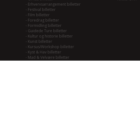
-
Erhvervsarrangement billetter
-
Festival billetter
-
Film billetter
-
Foredrag billetter
-
Formidling billetter
-
Guidede Ture billetter
-
Kultur og historie billetter
-
Kunst billetter
-
Kursus/Workshop billetter
-
Kyst & Hav billetter
-
Mad & Velvære billetter
-
Mainstream/Swing billetter
-
Musical billetter
-
Kulturhistorie billetter
-
Naturoplevelser billetter
-
Natur til Lands billetter
-
Teater billetter
-
Outdoor billetter
-
Performance billetter
-
Rock/Pop/Jazz billetter
-
Smagning billetter
-
Smag på Fjordlandet billetter
-
Smag på vadehavet billetter
-
Soul/Funk/Blues billetter
-
Sport billetter
-
Traditional billetter