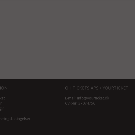
ION
OH TICKETS APS / YOURTICKET
ket
E-mail:
info@yourticket.dk
ør
CVR-nr: 37074756
gin
veringsbetingelser