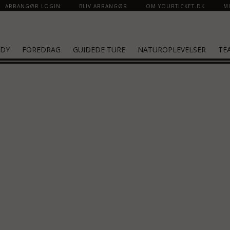
ARRANGØR LOGIN
BLIV ARRANGØR
OM YOURTICKET.DK
MI
DY
FOREDRAG
GUIDEDE TURE
NATUROPLEVELSER
TE