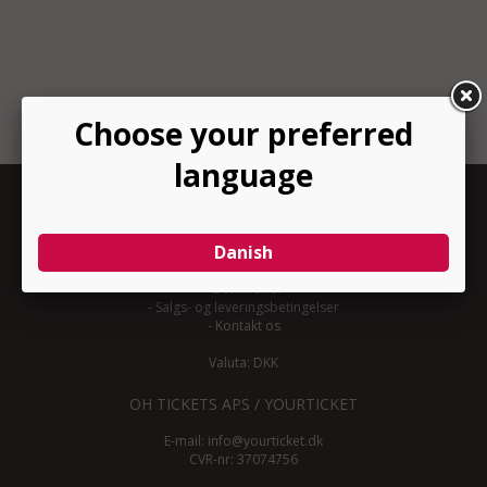
INFORMATION
-
Om YourTicket
-
Bliv arrangør
-
Arrangør login
-
Donationer
-
Salgs- og leveringsbetingelser
-
Kontakt os
Valuta: DKK
OH TICKETS APS / YOURTICKET
E-mail:
info@yourticket.dk
CVR-nr: 37074756