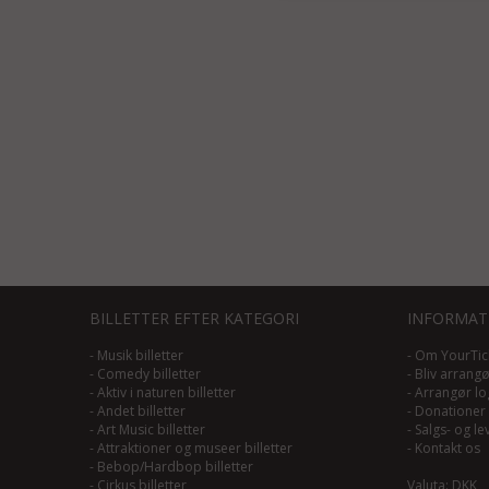
BILLETTER EFTER KATEGORI
INFORMAT
-
Musik billetter
-
Om YourTic
-
Comedy billetter
-
Bliv arrang
-
Aktiv i naturen billetter
-
Arrangør lo
-
Andet billetter
-
Donationer
-
Art Music billetter
-
Salgs- og le
-
Attraktioner og museer billetter
-
Kontakt os
-
Bebop/Hardbop billetter
-
Cirkus billetter
Valuta: DKK