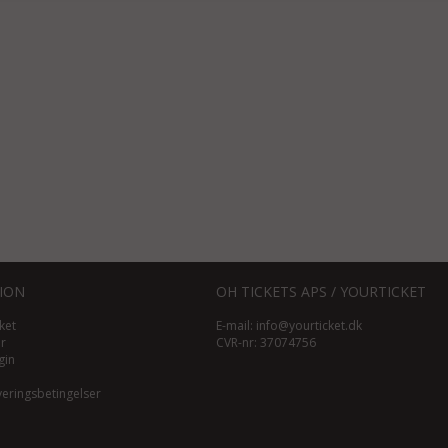
ION
OH TICKETS APS / YOURTICKET
ket
E-mail:
info@yourticket.dk
ør
CVR-nr: 37074756
gin
veringsbetingelser