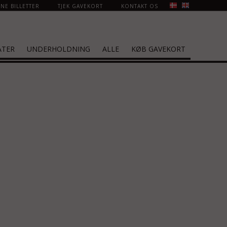
NE BILLETTER
TJEK GAVEKORT
KONTAKT OS
ATER
UNDERHOLDNING
ALLE
KØB GAVEKORT