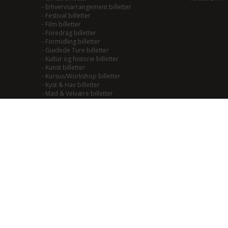
-
Erhvervsarrangement billetter
-
Festival billetter
-
Film billetter
-
Foredrag billetter
-
Formidling billetter
-
Guidede Ture billetter
-
Kultur og historie billetter
-
Kunst billetter
-
Kursus/Workshop billetter
-
Kyst & Hav billetter
-
Mad & Velvære billetter
-
Mainstream/Swing billetter
-
Musical billetter
-
Kulturhistorie billetter
-
Naturoplevelser billetter
-
Natur til Lands billetter
-
Teater billetter
-
Outdoor billetter
-
Performance billetter
-
Rock/Pop/Jazz billetter
-
Smagning billetter
-
Smag på Fjordlandet billetter
-
Smag på vadehavet billetter
-
Soul/Funk/Blues billetter
-
Sport billetter
-
Traditional billetter