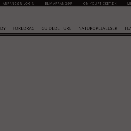
ARRANGØR LOGIN
BLIV ARRANGØR
OM YOURTICKET.DK
MI
DY
FOREDRAG
GUIDEDE TURE
NATUROPLEVELSER
TE