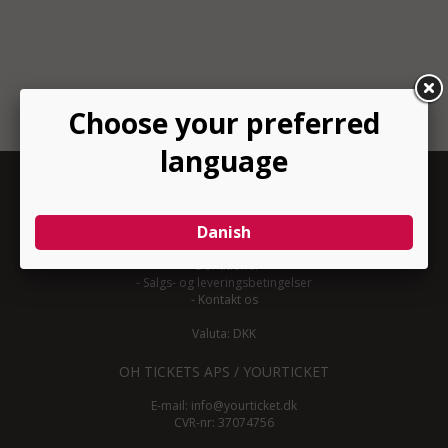
INFORMATION
-
Om YourTicket
-
Bliv arrangør
-
Arrangør login
-
Donationer
-
Salgs- og leveringsbetingelser
-
Kontakt os
Valuta: DKK
OH TICKETS APS / YOURTICKET
E-mail:
info@yourticket.dk
CVR-nr: 37074756