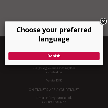
INFORMATION
-
Om YourTicket
-
Bliv arrangør
-
Arrangør login
-
Donationer
-
Salgs- og leveringsbetingelser
-
Kontakt os
Valuta: DKK
OH TICKETS APS / YOURTICKET
E-mail:
info@yourticket.dk
CVR-nr: 37074756