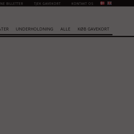
NE BILLETTER
TJEK GAVEKORT
KONTAKT OS
ATER
UNDERHOLDNING
ALLE
KØB GAVEKORT