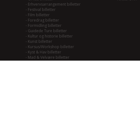
-
Erhvervsarrangement billetter
-
Festival billetter
-
Film billetter
-
Foredrag billetter
-
Formidling billetter
-
Guidede Ture billetter
-
Kultur og historie billetter
-
Kunst billetter
-
Kursus/Workshop billetter
-
Kyst & Hav billetter
-
Mad & Velvære billetter
-
Mainstream/Swing billetter
-
Musical billetter
-
Kulturhistorie billetter
-
Naturoplevelser billetter
-
Natur til Lands billetter
-
Teater billetter
-
Outdoor billetter
-
Performance billetter
-
Rock/Pop/Jazz billetter
-
Smagning billetter
-
Smag på Fjordlandet billetter
-
Smag på vadehavet billetter
-
Soul/Funk/Blues billetter
-
Sport billetter
-
Traditional billetter