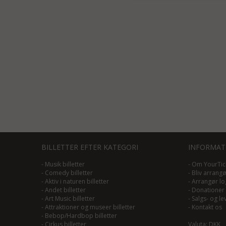
BILLETTER EFTER KATEGORI
INFORMAT
-
Musik billetter
-
Om YourTic
-
Comedy billetter
-
Bliv arrang
-
Aktiv i naturen billetter
-
Arrangør lo
-
Andet billetter
-
Donationer
-
Art Music billetter
-
Salgs- og le
-
Attraktioner og museer billetter
-
Kontakt os
-
Bebop/Hardbop billetter
-
Cirkus billetter
Valuta: DKK