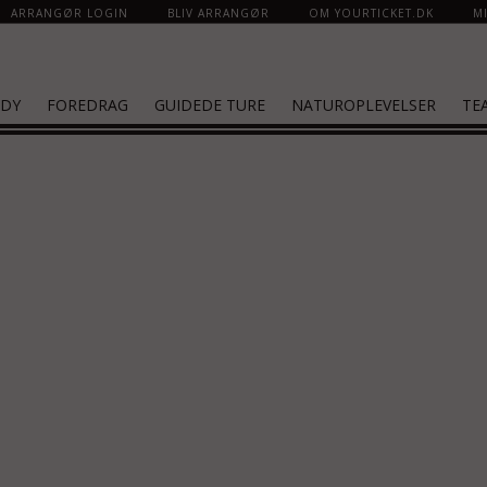
ARRANGØR LOGIN
BLIV ARRANGØR
OM YOURTICKET.DK
MI
DY
FOREDRAG
GUIDEDE TURE
NATUROPLEVELSER
TE