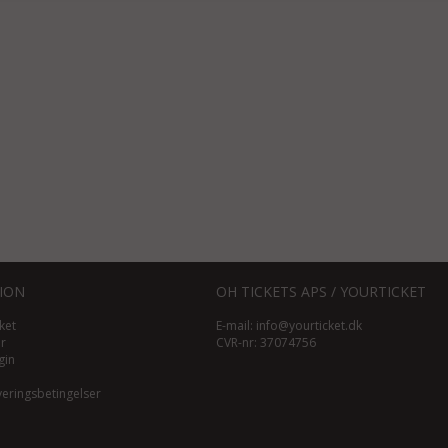
ION
OH TICKETS APS / YOURTICKET
ket
E-mail:
info@yourticket.dk
ør
CVR-nr: 37074756
gin
veringsbetingelser