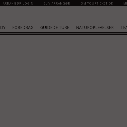
ARRANGØR LOGIN
BLIV ARRANGØR
OM YOURTICKET.DK
MI
DY
FOREDRAG
GUIDEDE TURE
NATUROPLEVELSER
TE