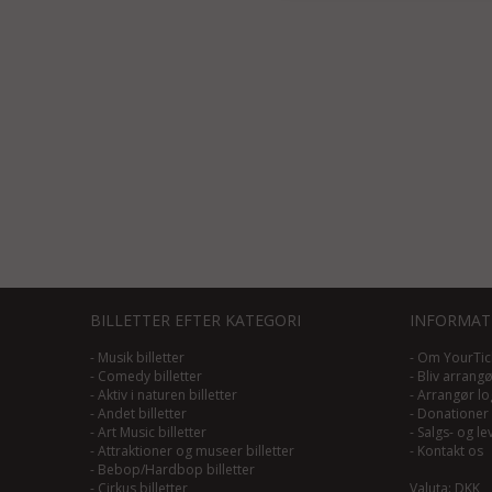
BILLETTER EFTER KATEGORI
INFORMAT
-
Musik billetter
-
Om YourTic
-
Comedy billetter
-
Bliv arrang
-
Aktiv i naturen billetter
-
Arrangør lo
-
Andet billetter
-
Donationer
-
Art Music billetter
-
Salgs- og le
-
Attraktioner og museer billetter
-
Kontakt os
-
Bebop/Hardbop billetter
-
Cirkus billetter
Valuta: DKK