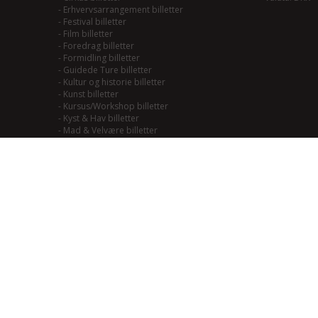
-
Erhvervsarrangement billetter
-
Festival billetter
-
Film billetter
-
Foredrag billetter
-
Formidling billetter
-
Guidede Ture billetter
-
Kultur og historie billetter
-
Kunst billetter
-
Kursus/Workshop billetter
-
Kyst & Hav billetter
-
Mad & Velvære billetter
-
Mainstream/Swing billetter
-
Musical billetter
-
Kulturhistorie billetter
-
Naturoplevelser billetter
-
Natur til Lands billetter
-
Teater billetter
-
Outdoor billetter
-
Performance billetter
-
Rock/Pop/Jazz billetter
-
Smagning billetter
-
Smag på Fjordlandet billetter
-
Smag på vadehavet billetter
-
Soul/Funk/Blues billetter
-
Sport billetter
-
Traditional billetter