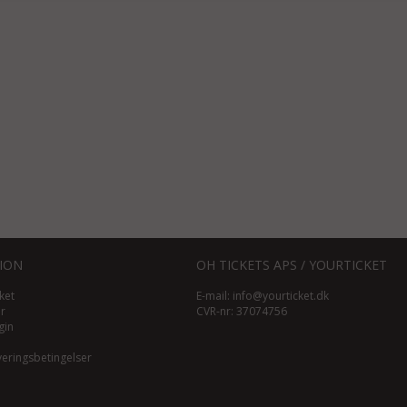
ION
OH TICKETS APS / YOURTICKET
ket
E-mail:
info@yourticket.dk
ør
CVR-nr: 37074756
gin
veringsbetingelser