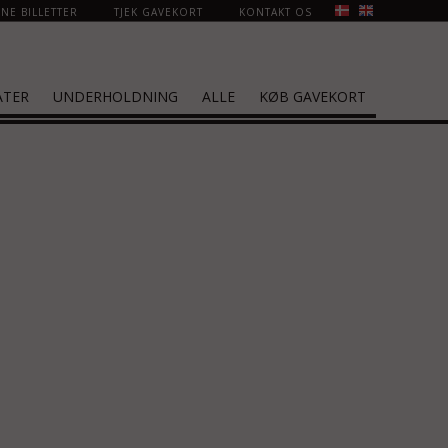
NE BILLETTER
TJEK GAVEKORT
KONTAKT OS
ATER
UNDERHOLDNING
ALLE
KØB GAVEKORT