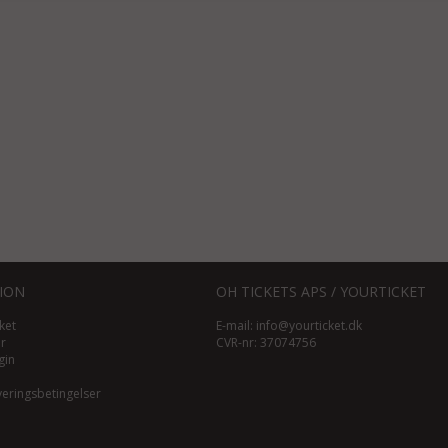
ION
OH TICKETS APS / YOURTICKET
ket
E-mail:
info@yourticket.dk
ør
CVR-nr: 37074756
gin
veringsbetingelser