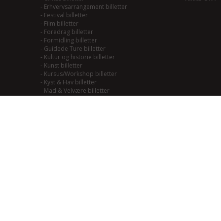
-
Erhvervsarrangement billetter
-
Festival billetter
-
Film billetter
-
Foredrag billetter
-
Formidling billetter
-
Guidede Ture billetter
-
Kultur og historie billetter
-
Kunst billetter
-
Kursus/Workshop billetter
-
Kyst & Hav billetter
-
Mad & Velvære billetter
-
Mainstream/Swing billetter
-
Musical billetter
-
Kulturhistorie billetter
-
Naturoplevelser billetter
-
Natur til Lands billetter
-
Teater billetter
-
Outdoor billetter
-
Performance billetter
-
Rock/Pop/Jazz billetter
-
Smagning billetter
-
Smag på Fjordlandet billetter
-
Smag på vadehavet billetter
-
Soul/Funk/Blues billetter
-
Sport billetter
-
Traditional billetter