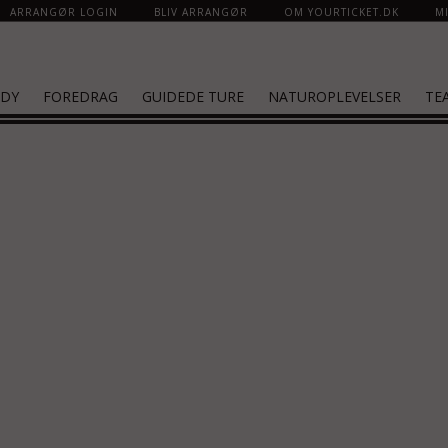
ARRANGØR LOGIN
BLIV ARRANGØR
OM YOURTICKET.DK
MI
DY
FOREDRAG
GUIDEDE TURE
NATUROPLEVELSER
TE