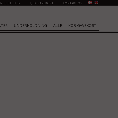
NE BILLETTER
TJEK GAVEKORT
KONTAKT OS
ATER
UNDERHOLDNING
ALLE
KØB GAVEKORT