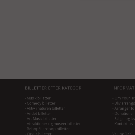
BILLETTER EFTER KATEGORI
INFORMAT
-
Musik billetter
-
Om YourTic
-
Comedy billetter
-
Bliv arrang
-
Aktiv i naturen billetter
-
Arrangør lo
-
Andet billetter
-
Donationer
-
Art Music billetter
-
Salgs- og le
-
Attraktioner og museer billetter
-
Kontakt os
-
Bebop/Hardbop billetter
-
Cirkus billetter
Valuta: DKK