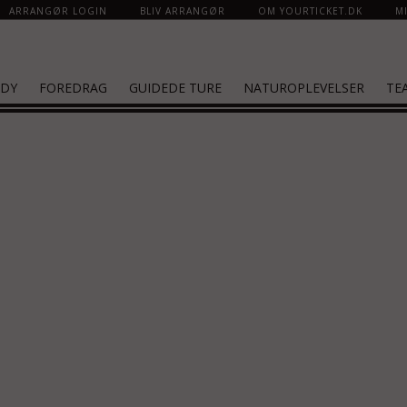
ARRANGØR LOGIN
BLIV ARRANGØR
OM YOURTICKET.DK
MI
DY
FOREDRAG
GUIDEDE TURE
NATUROPLEVELSER
TE