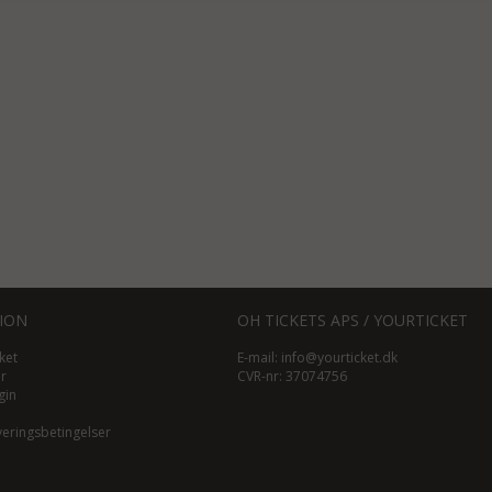
ION
OH TICKETS APS / YOURTICKET
ket
E-mail:
info@yourticket.dk
ør
CVR-nr: 37074756
gin
veringsbetingelser