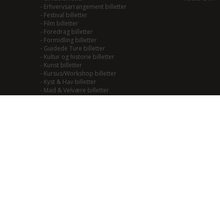
-
Erhvervsarrangement billetter
-
Festival billetter
-
Film billetter
-
Foredrag billetter
-
Formidling billetter
-
Guidede Ture billetter
-
Kultur og historie billetter
-
Kunst billetter
-
Kursus/Workshop billetter
-
Kyst & Hav billetter
-
Mad & Velvære billetter
-
Mainstream/Swing billetter
-
Musical billetter
-
Kulturhistorie billetter
-
Naturoplevelser billetter
-
Natur til Lands billetter
-
Teater billetter
-
Outdoor billetter
-
Performance billetter
-
Rock/Pop/Jazz billetter
-
Smagning billetter
-
Smag på Fjordlandet billetter
-
Smag på vadehavet billetter
-
Soul/Funk/Blues billetter
-
Sport billetter
-
Traditional billetter