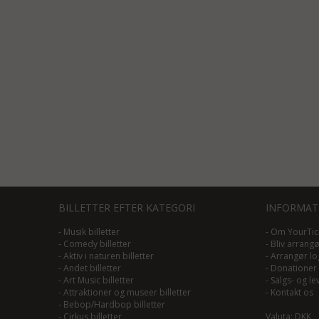
BILLETTER EFTER KATEGORI
INFORMAT
-
Musik billetter
-
Om YourTic
-
Comedy billetter
-
Bliv arrang
-
Aktiv i naturen billetter
-
Arrangør lo
-
Andet billetter
-
Donationer
-
Art Music billetter
-
Salgs- og le
-
Attraktioner og museer billetter
-
Kontakt os
-
Bebop/Hardbop billetter
-
Cirkus billetter
Valuta: DKK