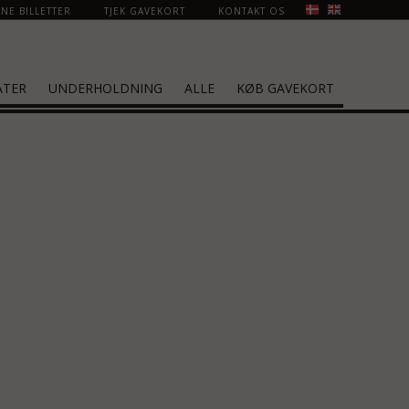
NE BILLETTER
TJEK GAVEKORT
KONTAKT OS
ATER
UNDERHOLDNING
ALLE
KØB GAVEKORT