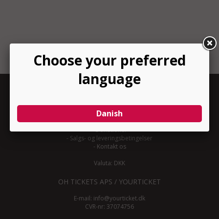
INFORMATION
-
Om YourTicket
-
Bliv arrangør
-
Arrangør login
-
Donationer
-
Salgs- og leveringsbetingelser
-
Kontakt os
Valuta: DKK
OH TICKETS APS / YOURTICKET
E-mail:
info@yourticket.dk
CVR-nr: 37074756