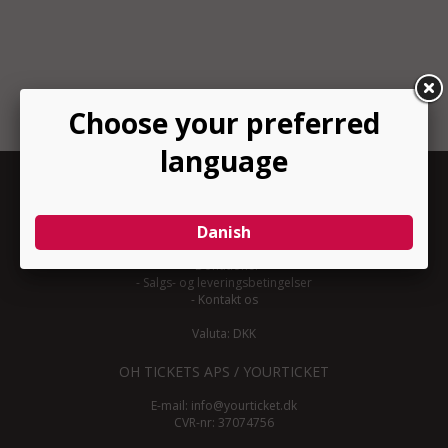
INFORMATION
-
Om YourTicket
-
Bliv arrangør
-
Arrangør login
-
Donationer
-
Salgs- og leveringsbetingelser
-
Kontakt os
Valuta: DKK
OH TICKETS APS / YOURTICKET
E-mail:
info@yourticket.dk
CVR-nr: 37074756