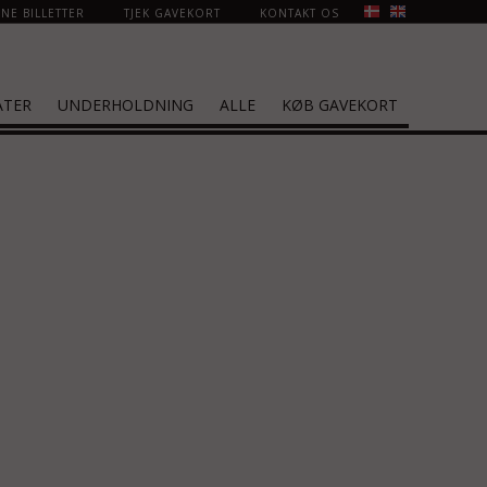
NE BILLETTER
TJEK GAVEKORT
KONTAKT OS
ATER
UNDERHOLDNING
ALLE
KØB GAVEKORT