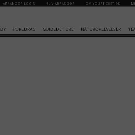
ARRANGØR LOGIN
BLIV ARRANGØR
OM YOURTICKET.DK
MI
DY
FOREDRAG
GUIDEDE TURE
NATUROPLEVELSER
TE