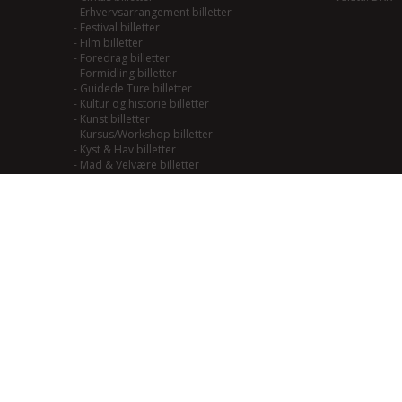
-
Erhvervsarrangement billetter
-
Festival billetter
-
Film billetter
-
Foredrag billetter
-
Formidling billetter
-
Guidede Ture billetter
-
Kultur og historie billetter
-
Kunst billetter
-
Kursus/Workshop billetter
-
Kyst & Hav billetter
-
Mad & Velvære billetter
-
Mainstream/Swing billetter
-
Musical billetter
-
Kulturhistorie billetter
-
Naturoplevelser billetter
-
Natur til Lands billetter
-
Teater billetter
-
Outdoor billetter
-
Performance billetter
-
Rock/Pop/Jazz billetter
-
Smagning billetter
-
Smag på Fjordlandet billetter
-
Smag på vadehavet billetter
-
Soul/Funk/Blues billetter
-
Sport billetter
-
Traditional billetter