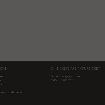
ION
OH TICKETS APS / YOURTICKET
ket
E-mail:
info@yourticket.dk
ør
CVR-nr: 37074756
gin
veringsbetingelser