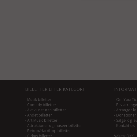
BILLETTER EFTER KATEGORI
INFORMAT
-
Musik billetter
-
Om YourTic
-
Comedy billetter
-
Bliv arrang
-
Aktiv i naturen billetter
-
Arrangør lo
-
Andet billetter
-
Donationer
-
Art Music billetter
-
Salgs- og le
-
Attraktioner og museer billetter
-
Kontakt os
-
Bebop/Hardbop billetter
-
Cirkus billetter
Valuta: DKK