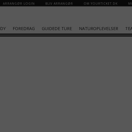
ARRANGØR LOGIN
BLIV ARRANGØR
OM YOURTICKET.DK
MI
DY
FOREDRAG
GUIDEDE TURE
NATUROPLEVELSER
TE