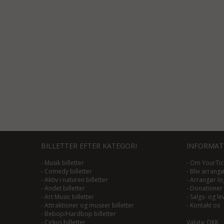
BILLETTER EFTER KATEGORI
INFORMAT
-
Musik billetter
-
Om YourTic
-
Comedy billetter
-
Bliv arrang
-
Aktiv i naturen billetter
-
Arrangør lo
-
Andet billetter
-
Donationer
-
Art Music billetter
-
Salgs- og le
-
Attraktioner og museer billetter
-
Kontakt os
-
Bebop/Hardbop billetter
-
Cirkus billetter
Valuta: DKK