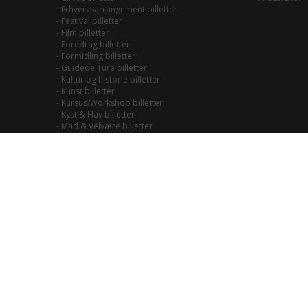
-
Erhvervsarrangement billetter
-
Festival billetter
-
Film billetter
-
Foredrag billetter
-
Formidling billetter
-
Guidede Ture billetter
-
Kultur og historie billetter
-
Kunst billetter
-
Kursus/Workshop billetter
-
Kyst & Hav billetter
-
Mad & Velvære billetter
-
Mainstream/Swing billetter
-
Musical billetter
-
Kulturhistorie billetter
-
Naturoplevelser billetter
-
Natur til Lands billetter
-
Teater billetter
-
Outdoor billetter
-
Performance billetter
-
Rock/Pop/Jazz billetter
-
Smagning billetter
-
Smag på Fjordlandet billetter
-
Smag på vadehavet billetter
-
Soul/Funk/Blues billetter
-
Sport billetter
-
Traditional billetter