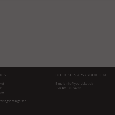
ION
OH TICKETS APS / YOURTICKET
ket
E-mail:
info@yourticket.dk
ør
CVR-nr: 37074756
gin
veringsbetingelser