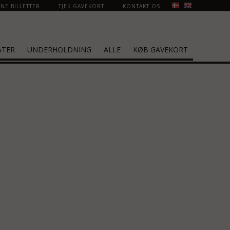
NE BILLETTER
TJEK GAVEKORT
KONTAKT OS
ATER
UNDERHOLDNING
ALLE
KØB GAVEKORT