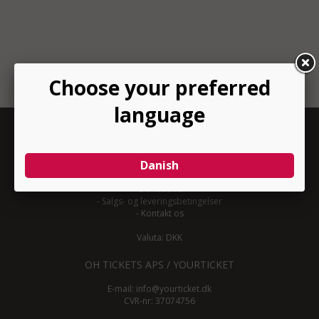
INFORMATION
-
Om YourTicket
-
Bliv arrangør
-
Arrangør login
-
Donationer
-
Salgs- og leveringsbetingelser
-
Kontakt os
Valuta: DKK
OH TICKETS APS / YOURTICKET
E-mail:
info@yourticket.dk
CVR-nr: 37074756