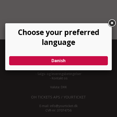
INFORMATION
-
Om YourTicket
-
Bliv arrangør
-
Arrangør login
-
Donationer
-
Salgs- og leveringsbetingelser
-
Kontakt os
Valuta: DKK
OH TICKETS APS / YOURTICKET
E-mail:
info@yourticket.dk
CVR-nr: 37074756