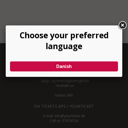
INFORMATION
-
Om YourTicket
-
Bliv arrangør
-
Arrangør login
-
Donationer
-
Salgs- og leveringsbetingelser
-
Kontakt os
Valuta: DKK
OH TICKETS APS / YOURTICKET
E-mail:
info@yourticket.dk
CVR-nr: 37074756