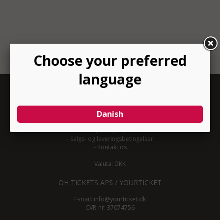
INFORMATION
-
Om YourTicket
-
Bliv arrangør
-
Arrangør login
-
Donationer
-
Salgs- og leveringsbetingelser
-
Kontakt os
Valuta: DKK
OH TICKETS APS / YOURTICKET
E-mail:
info@yourticket.dk
CVR-nr: 37074756