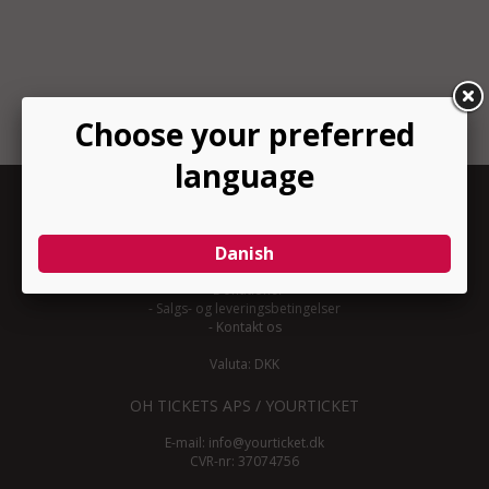
INFORMATION
-
Om YourTicket
-
Bliv arrangør
-
Arrangør login
-
Donationer
-
Salgs- og leveringsbetingelser
-
Kontakt os
Valuta: DKK
OH TICKETS APS / YOURTICKET
E-mail:
info@yourticket.dk
CVR-nr: 37074756