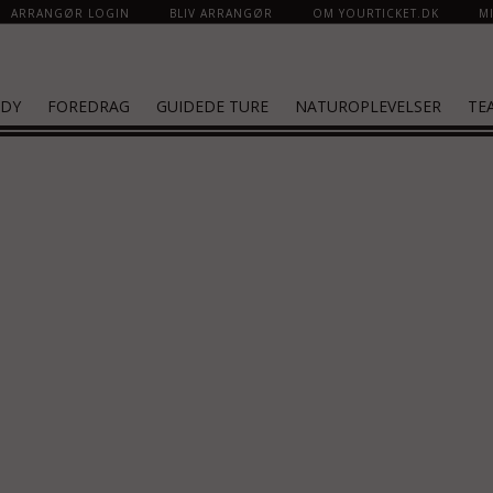
ARRANGØR LOGIN
BLIV ARRANGØR
OM YOURTICKET.DK
MI
DY
FOREDRAG
GUIDEDE TURE
NATUROPLEVELSER
TE