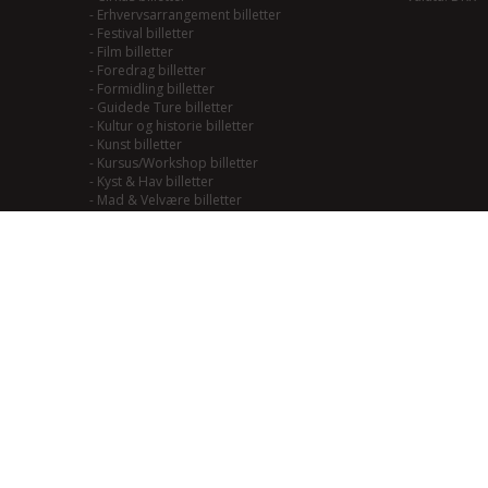
-
Erhvervsarrangement billetter
-
Festival billetter
-
Film billetter
-
Foredrag billetter
-
Formidling billetter
-
Guidede Ture billetter
-
Kultur og historie billetter
-
Kunst billetter
-
Kursus/Workshop billetter
-
Kyst & Hav billetter
-
Mad & Velvære billetter
-
Mainstream/Swing billetter
-
Musical billetter
-
Kulturhistorie billetter
-
Naturoplevelser billetter
-
Natur til Lands billetter
-
Teater billetter
-
Outdoor billetter
-
Performance billetter
-
Rock/Pop/Jazz billetter
-
Smagning billetter
-
Smag på Fjordlandet billetter
-
Smag på vadehavet billetter
-
Soul/Funk/Blues billetter
-
Sport billetter
-
Traditional billetter