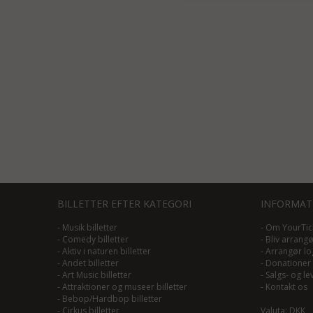
BILLETTER EFTER KATEGORI
INFORMAT
-
Musik billetter
-
Om YourTic
-
Comedy billetter
-
Bliv arrang
-
Aktiv i naturen billetter
-
Arrangør lo
-
Andet billetter
-
Donationer
-
Art Music billetter
-
Salgs- og le
-
Attraktioner og museer billetter
-
Kontakt os
-
Bebop/Hardbop billetter
-
Cirkus billetter
Valuta: DKK