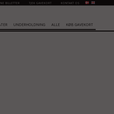
NE BILLETTER
TJEK GAVEKORT
KONTAKT OS
ATER
UNDERHOLDNING
ALLE
KØB GAVEKORT