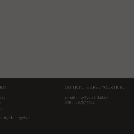
ION
OH TICKETS APS / YOURTICKET
ket
E-mail:
info@yourticket.dk
ør
CVR-nr: 37074756
gin
veringsbetingelser