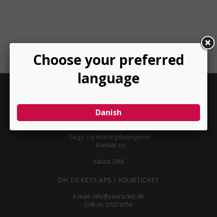
INFORMATION
-
Om YourTicket
-
Bliv arrangør
-
Arrangør login
-
Donationer
-
Salgs- og leveringsbetingelser
-
Kontakt os
Valuta: DKK
OH TICKETS APS / YOURTICKET
E-mail:
info@yourticket.dk
CVR-nr: 37074756