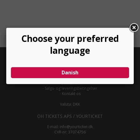
INFORMATION
-
Om YourTicket
-
Bliv arrangør
-
Arrangør login
-
Donationer
-
Salgs- og leveringsbetingelser
-
Kontakt os
Valuta: DKK
OH TICKETS APS / YOURTICKET
E-mail:
info@yourticket.dk
CVR-nr: 37074756