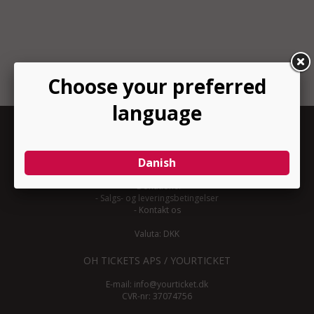
INFORMATION
-
Om YourTicket
-
Bliv arrangør
-
Arrangør login
-
Donationer
-
Salgs- og leveringsbetingelser
-
Kontakt os
Valuta: DKK
OH TICKETS APS / YOURTICKET
E-mail:
info@yourticket.dk
CVR-nr: 37074756