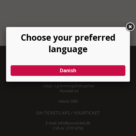
INFORMATION
-
Om YourTicket
-
Bliv arrangør
-
Arrangør login
-
Donationer
-
Salgs- og leveringsbetingelser
-
Kontakt os
Valuta: DKK
OH TICKETS APS / YOURTICKET
E-mail:
info@yourticket.dk
CVR-nr: 37074756