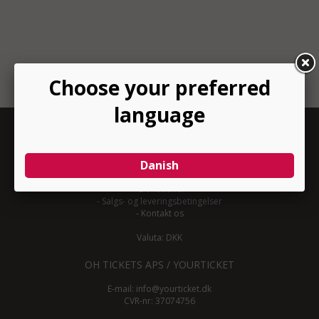
INFORMATION
-
Om YourTicket
-
Bliv arrangør
-
Arrangør login
-
Donationer
-
Salgs- og leveringsbetingelser
-
Kontakt os
Valuta: DKK
OH TICKETS APS / YOURTICKET
E-mail:
info@yourticket.dk
CVR-nr: 37074756